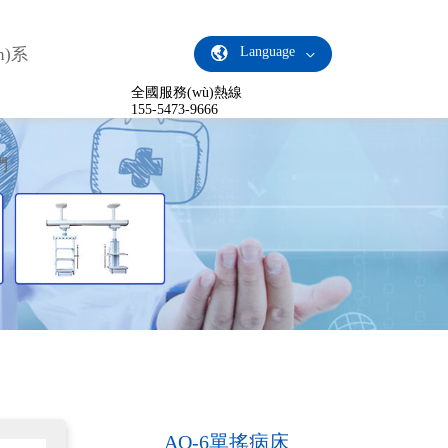
Language
án)系
全國服務(wù)熱線
155-5473-9666
們
AO-6單搖病床