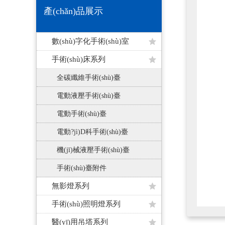
產(chǎn)品展示
數(shù)字化手術(shù)室
手術(shù)床系列
全碳纖維手術(shù)臺
電動液壓手術(shù)臺
電動手術(shù)臺
電動?jì)D科手術(shù)臺
機(jī)械液壓手術(shù)臺
手術(shù)臺附件
無影燈系列
手術(shù)照明燈系列
醫(yī)用吊塔系列