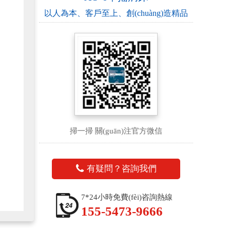
以人為本、客戶至上、創(chuàng)造精品
掃一掃 關(guān)注官方微信
有疑問？咨詢我們
7*24小時免費(fèi)咨詢熱線
155-5473-9666