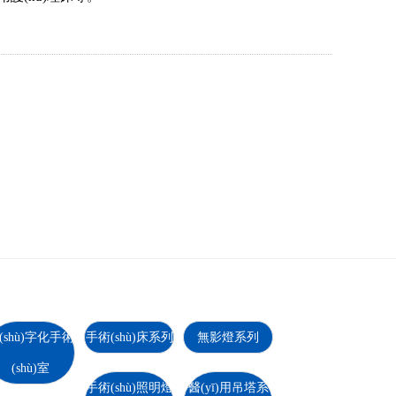
(shù)字化手術
手術(shù)床系列
無影燈系列
(shù)室
手術(shù)照明燈
醫(yī)用吊塔系