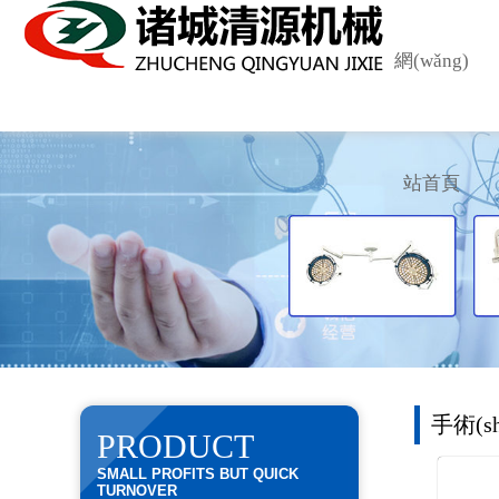
網(wǎng)
站首頁
手術(s
PRODUCT
SMALL PROFITS BUT QUICK
TURNOVER