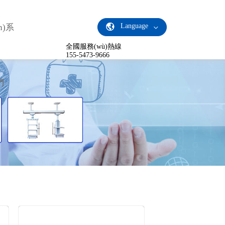
Language
án)系
全國服務(wù)熱線
155-5473-9666
們