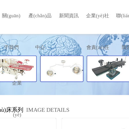
關(guān)
產(chǎn)品
新聞資訊
企業(yè)社
聯(li
于我們
中心
會責(zé)任
我
企業
hù)床系列
IMAGE DETAILS
(yè)