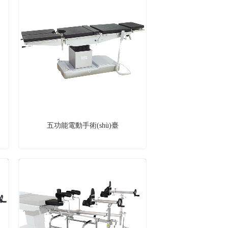
五功能電動手術(shù)臺