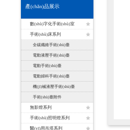
產(chǎn)品展示
數(shù)字化手術(shù)室
手術(shù)床系列
全碳纖維手術(shù)臺
電動液壓手術(shù)臺
電動手術(shù)臺
電動婦科手術(shù)臺
機(jī)械液壓手術(shù)臺
手術(shù)臺附件
無影燈系列
手術(shù)照明燈系列
醫(yī)用吊塔系列