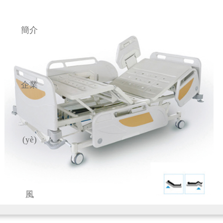
簡介
企業
(yè)
風