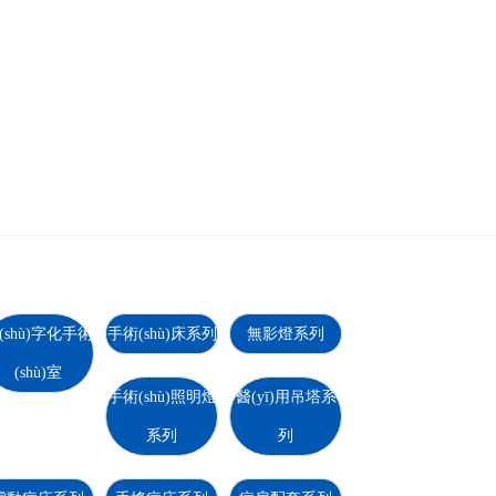
(shù)字化手術
手術(shù)床系列
無影燈系列
(shù)室
手術(shù)照明燈
醫(yī)用吊塔系
系列
列