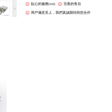
貼心的服務(wù)
完善的售后
>
用戶滿意至上，我們真誠期待與您合作