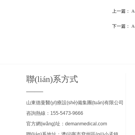
上一篇：
A
下一篇：
A
聯(lián)系方式
——
山東德曼醫(yī)療設(shè)備集團(tuán)有限公司
咨詢熱線：155-5473-9666
官方網(wǎng)址：demanmedical.com
聯(lián)系地址：濟(jì)寧市兗州區(qū)小孟鎮