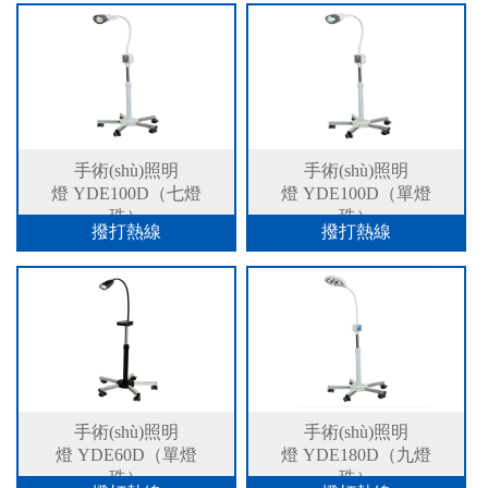
手術(shù)照明
手術(shù)照明
燈 YDE100D（七燈
燈 YDE100D（單燈
珠）
珠）
撥打熱線
撥打熱線
手術(shù)照明
手術(shù)照明
燈 YDE60D（單燈
燈 YDE180D（九燈
珠）
珠）