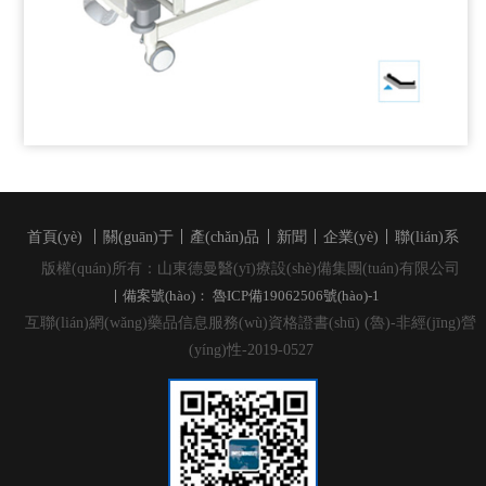
首頁(yè)
關(guān)于
產(chǎn)品
新聞
企業(yè)
聯(lián)系
版權(quán)所有：山東德曼醫(yī)療設(shè)備集團(tuán)有限公司
備案號(hào)： 魯ICP備19062506號(hào)-1
互聯(lián)網(wǎng)藥品信息服務(wù)資格證書(shū) (魯)-非經(jīng)營
(yíng)性-2019-0527