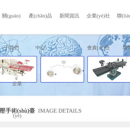
關(guān)
產(chǎn)品
新聞資訊
企業(yè)社
聯(li
于我們
中心
會責(zé)任
我
企業
手術(shù)臺
IMAGE DETAILS
(yè)