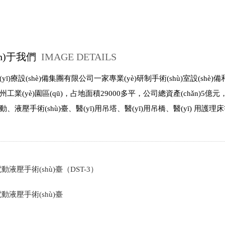
ān)于我們
IMAGE DETAILS
yī)療設(shè)備集團有限公司一家專業(yè)研制手術(shù)室設(shè)
工業(yè)園區(qū)，占地面積29000多平，公司總資產(chǎn)5億元
類電動、液壓手術(shù)臺、醫(yī)用吊塔、醫(yī)用吊橋、醫(yī) 用護理
動液壓手術(shù)臺（DST-3）
動液壓手術(shù)臺