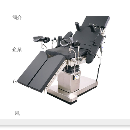
簡介
企業
(yè)
風