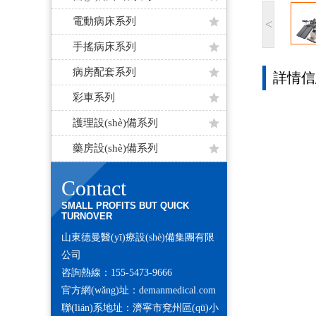
電動病床系列
<
手搖病床系列
病房配套系列
詳情信
彩車系列
護理設(shè)備系列
藥房設(shè)備系列
Contact
SMALL PROFITS BUT QUICK
TURNOVER
山東德曼醫(yī)療設(shè)備集團有限
公司
咨詢熱線：155-5473-9666
官方網(wǎng)址：demanmedical.com
聯(lián)系地址：濟寧市兗州區(qū)小