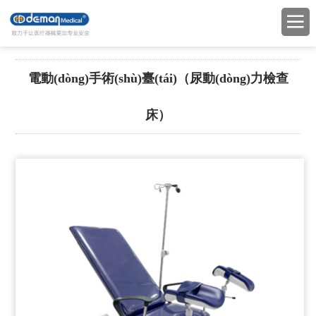
電動(dòng)手術(shù)臺(tái)（尿動(dòng)力檢查
床）