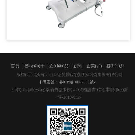
首頁
關(guān)于
產(chǎn)品
新聞
企業(yè)
聯(lián)系
版權(quán)所有：山東德曼醫(yī)療設(shè)備集團有限公司
備案號： 魯ICP備19062506號-1
互聯(lián)網(wǎng)藥品信息服務(wù)資格證書 (魯)-非經(jīng)營
性-2019-0527