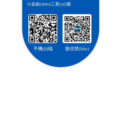
小孟鎮(zhèn)工業(yè)園
手機(jī)端
微信號(hào)