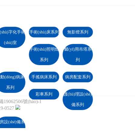
(shù)字化手術
手術(shù)床系列
無影燈系列
(shù)室
手術(shù)照明燈
醫(yī)用吊塔系
系列
列
動(dòng)病床
手搖病床系列
病房配套系列
系列
彩車系列
護(hù)理設(shè)
19062506號(hào)-1
備系列
9-0527
房設(shè)備系
列