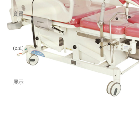
資質
(zhì)
展示