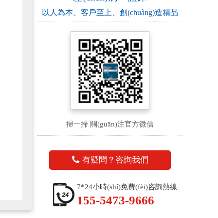
以人為本、客戶至上、創(chuàng)造精品
掃一掃 關(guān)注官方微信
有疑問？咨詢我們
7*24小時(shí)免費(fèi)咨詢熱線
155-5473-9666