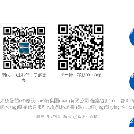
數
關(guān)注我們，了解更
掃一掃，移動(dòng)端
電
多
東德曼醫(yī)療設(shè)備集團(tuán)有限公司
備案號(hào)： 魯ICP備
)網(wǎng)藥品信息服務(wù)資格證書 (魯)-非經(jīng)營(yíng)性-201
阿里巴巴
抖音
網(wǎng)易
360
百度
藥