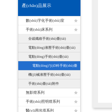
產(chǎn)品展示
數(shù)字化手術(shù)室
手術(shù)床系列
全碳纖維手術(shù)臺(tái)
電動(dòng)液壓手術(shù)臺(tái)
電動(dòng)手術(shù)臺(tái)
電動(dòng)?jì)D科手術(shù)臺
(tái)
機(jī)械液壓手術(shù)臺(tái)
手術(shù)臺(tái)附件
無影燈系列
手術(shù)照明燈系列
醫(yī)用吊塔系列