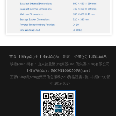
首頁
關(guān)于
產(chǎn)品
新聞
企業(yè)
聯(lián)系
版權(quán)所有：山東德曼醫(yī)療設(shè)備集團(tuán)有限公司
備案號(hào)： 魯ICP備19062506號(hào)-1
互聯(lián)網(wǎng)藥品信息服務(wù)資格證書 (魯)-非經(jīng)營
性-2019-0527