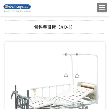
骨科牽引床（AQ-3）