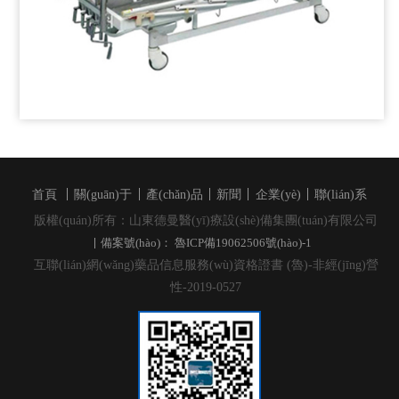
首頁
關(guān)于
產(chǎn)品
新聞
企業(yè)
聯(lián)系
版權(quán)所有：山東德曼醫(yī)療設(shè)備集團(tuán)有限公司
備案號(hào)： 魯ICP備19062506號(hào)-1
互聯(lián)網(wǎng)藥品信息服務(wù)資格證書 (魯)-非經(jīng)營
性-2019-0527